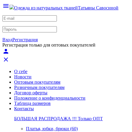
menu
Одежда из натуральных тканей
Татьяны Савосиной
Вход
Регистрация
Регистрация только для оптовых покупателей
person
close
О себе
Новости
Оптовым покупателям
Розничным покупателям
Договор оферты
Положение о конфиденциальности
Таблица размеров
Контакты
БОЛЬШАЯ РАСПРОДАЖА !!! Только ОПТ
Платья, юбки, брюки (60)