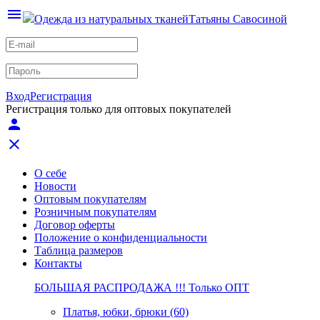
menu
Одежда из натуральных тканей
Татьяны Савосиной
Вход
Регистрация
Регистрация только для оптовых покупателей
person
close
О себе
Новости
Оптовым покупателям
Розничным покупателям
Договор оферты
Положение о конфиденциальности
Таблица размеров
Контакты
БОЛЬШАЯ РАСПРОДАЖА !!! Только ОПТ
Платья, юбки, брюки (60)