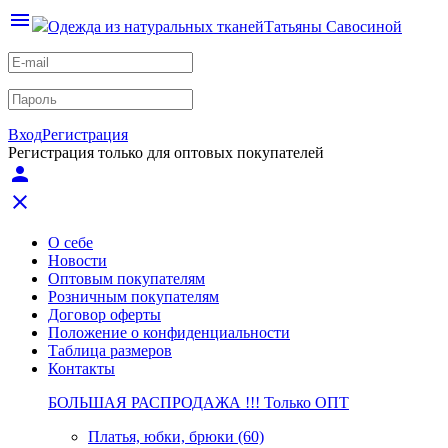
menu
Одежда из натуральных тканей
Татьяны Савосиной
Вход
Регистрация
Регистрация только для оптовых покупателей
person
close
О себе
Новости
Оптовым покупателям
Розничным покупателям
Договор оферты
Положение о конфиденциальности
Таблица размеров
Контакты
БОЛЬШАЯ РАСПРОДАЖА !!! Только ОПТ
Платья, юбки, брюки (60)