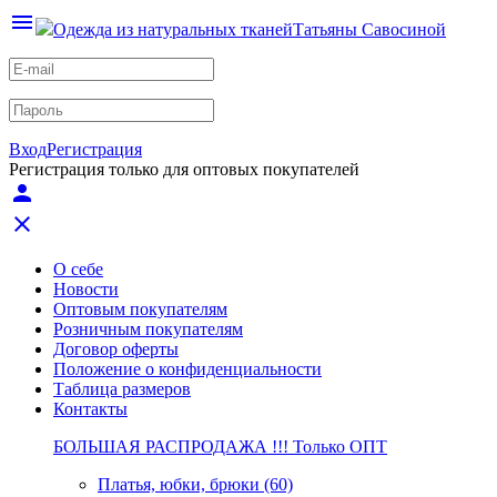
menu
Одежда из натуральных тканей
Татьяны Савосиной
Вход
Регистрация
Регистрация только для оптовых покупателей
person
close
О себе
Новости
Оптовым покупателям
Розничным покупателям
Договор оферты
Положение о конфиденциальности
Таблица размеров
Контакты
БОЛЬШАЯ РАСПРОДАЖА !!! Только ОПТ
Платья, юбки, брюки (60)